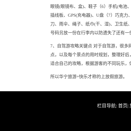
眼镜(眼镜布、盒)、鞋子（6）手机(电池
插线板、GPS(充电器)、U盘（7）巧克
刀、雨伞、绳子、纸巾(干、湿)、卫生
号码叧放一份在行李内以防遗失了还有一份
7、自驾游攻略关键点 对于自驾游，很
点，以及每个景点的用时规划，整理好后
适合自己的攻略，根据游客的不同玩乐，
所以华宁旅游+快乐才称的上放假旅游。
栏目导航:
首页
|