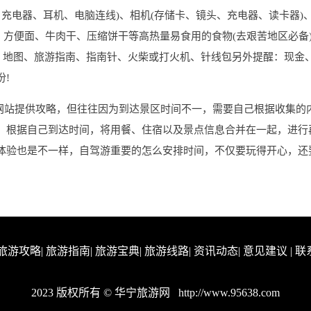
、充电器、耳机、电脑连线)、相机(存储卡、镜头、充电器、读卡器)、
力、方便面、牛肉干、压缩饼干等高热量易食用的食物(去艰苦地区必备
纸、地图、旅游指南、指南针、火柴或打火机、针线包另外提醒：现金
!
多网站提供攻略，但往往因为到达景区时间不一，需要自己根据收集的
，根据自己到达时间，将用餐、住宿以及景点信息合并在一起，进行
体验也是不一样，自驾游重要的怎么安排时间，不仅要玩得开心，还
旅游攻略
|
旅游指南
|
旅游宝典
|
旅游线路
|
资讯动态
|
意见建议
|
联
2023 版权所有 © 华宁旅游网
http://www.95638.com