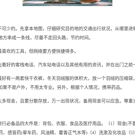
必不可少的。先拿本地图，仔细研究目的地的交通出行状况，从哪里进
地方串成一条线，尽量不走回头路，节约时间。
最喜欢的工具，但网络要方便快捷得多。
预先看好的客栈电话、汽车站电话以及其他有用的资讯，并在出门之前
天最好有一两套快干衣裤，冬天羽绒服的体积大，放一个羽绒的压缩袋
如果不是户外，不用太专业。另外，根据个人情况，携带药品。
带太多现金，且要分散存放，万一出现状况，备用现金可以应急。尊重
。
旅行必备品四大件是：背包、衣服、食品及医疗用品。（1）现金(不要
药、感冒药(晕车药、风油精、藿香正气水等)（4）洗漱及化妆品（5